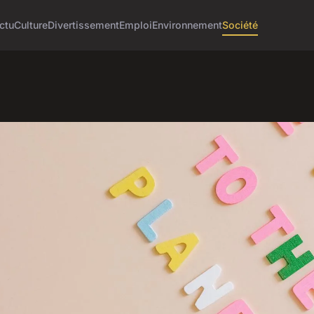
ctu
Culture
Divertissement
Emploi
Environnement
Société